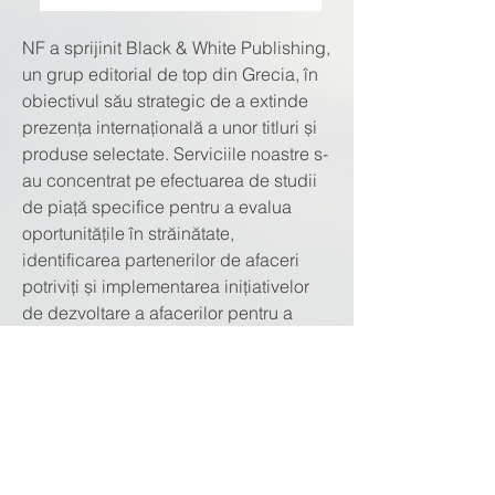
NF a sprijinit Black & White Publishing, 
un grup editorial de top din Grecia, în 
obiectivul său strategic de a extinde 
prezența internațională a unor titluri și 
produse selectate. Serviciile noastre s-
au concentrat pe efectuarea de studii 
de piață specifice pentru a evalua 
oportunitățile în străinătate, 
identificarea partenerilor de afaceri 
potriviți și implementarea inițiativelor 
de dezvoltare a afacerilor pentru a 
stabili conexiuni și a facilita intrarea pe 
piață. Concentrându-se pe regiunile 
cu potențial ridicat, NF a identificat și a 
interacționat cu succes cu parteneri 
relevanți din SUA și Australia. În plus, 
am oferit recomandări personalizate 