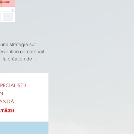
ne stratégie sur 
ervention comprenait 
 la création de 
également piloté les 
DG. Ces efforts ont 
onnées clients de 25 