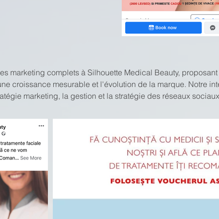
ces marketing complets à Silhouette Medical Beauty, proposant u
ne croissance mesurable et l'évolution de la marque. Notre int
ratégie marketing, la gestion et la stratégie des réseaux sociaux,
 un mécanisme robuste de suivi des performances. Nous avons 
t de produits et fourni des rapports de direction réguliers au P
 fréquentation de 40 % en 2019/2020, d'accroître la base de d
 ventes globales de 30 %.