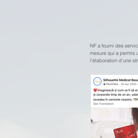
NF a fourni des servi
mesure qui a permis u
l'élaboration d'une st
contenu engageant et
stratégies de lancemen
permis d'augmenter la
% et d'augmenter les